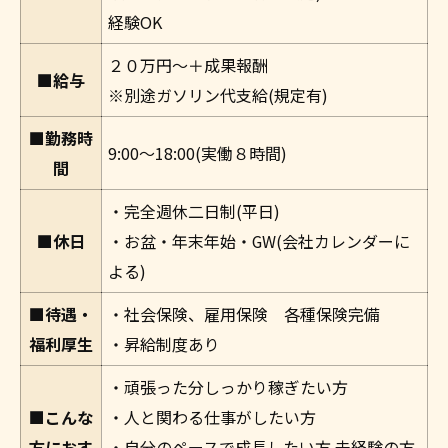
経験OK
２０万円～＋成果報酬
■給与
※別途ガソリン代支給(規定有)
■勤務時
9:00～18:00(実働８時間)
間
・完全週休二日制(平日)
■休日
・お盆・年末年始・GW(会社カレンダーに
よる)
■待遇・
・社会保険、雇用保険 各種保険完備
福利厚生
・昇給制度あり
・頑張った分しっかり稼ぎたい方
■こんな
・人と関わる仕事がしたい方
方におす
・自分のペースで成長したい方 未経験の方