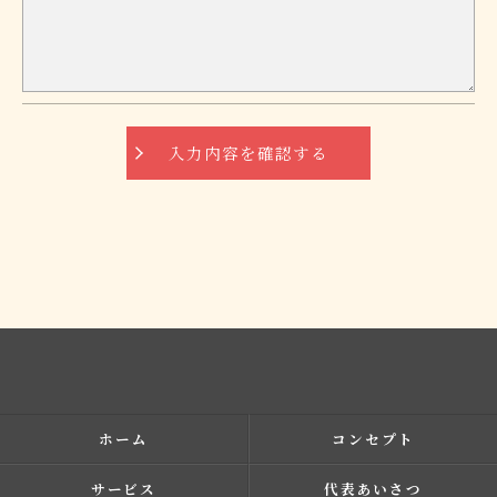
予めご了承ください。
＜個人情報の開示･訂正・削除･利用停止の手続につ
いて＞
当社では、お客様の個人情報の開示･訂正･削除・利
用停止の手続を定めさせて頂いております。
ご本人である事を確認のうえ、対応させて頂きま
す。
個人情報の開示･訂正･削除・利用停止の具体的手続
きにつきましては、お電話でお問合せ下さい。
ホーム
コンセプト
サービス
代表あいさつ