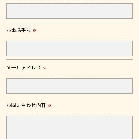
ません。
＜個人情報の委託について＞
お電話番号
※
当社では、利用目的の達成に必要な範囲において、
個人情報を外部に委託する場合があります。
これらの委託先に対しては個人情報保護契約等の措
置をとり、適切な監督を行います。
メールアドレス
※
＜個人情報の安全管理＞
当社では、個人情報の漏洩等がなされないよう、適
切に安全管理対策を実施します。
お問い合わせ内容
※
＜個人情報を与えなかった場合に生じる結果＞
必要な情報を頂けない場合は、それに対応した当社
のサービスをご提供できない場合がございますので