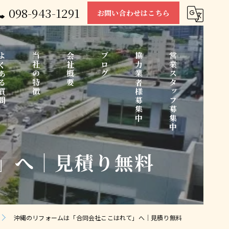
098-943-1291
お問い合わせはこちら
くある質問
当社の特徴
会社概要
ブログ
協力業者様募集中
営業スタッフ募集中
」へ│見積り無料
中古住宅
コラム
リノベーション
水回り
沖縄のリフォームは「合同会社ここはれて」へ│見積り無料