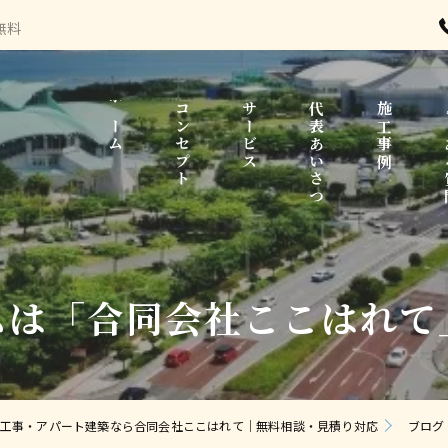
無料
ホーム
コンセプト
サービス
代表あいさつ
施工事例
よ
ムは「合同会社ここはれて
工事・アパート建築なら合同会社ここはれて｜無料相談・見積り対応
ブログ