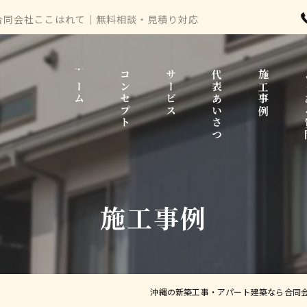
なら合同会社ここはれて｜無料相談・見積り対応
ホーム
コンセプト
サービス
代表あいさつ
施工事例
よ
施工事例
沖縄の新築工事・アパート建築なら合同