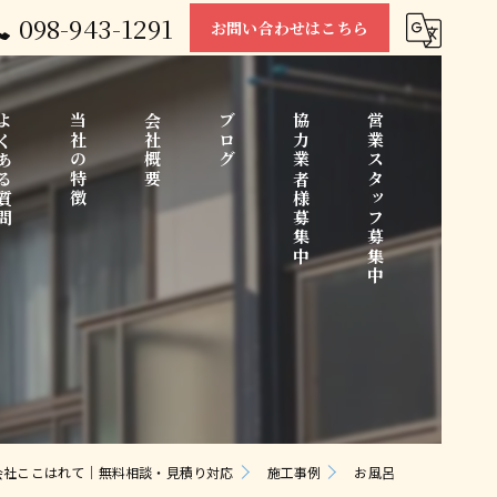
098-943-1291
お問い合わせはこちら
くある質問
当社の特徴
会社概要
ブログ
協力業者様募集中
営業スタッフ募集中
中古住宅
コラム
リノベーション
水回り
会社ここはれて｜無料相談・見積り対応
施工事例
お風呂