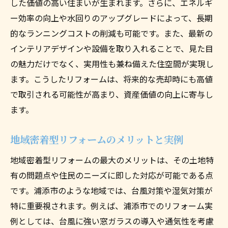
した価値の高い住まいが生まれます。さらに、エネルギ
現
ー効率の向上や水回りのアップグレードによって、長期
成功事例から学ぶ湿気対策のポイント
的なランニングコストの削減も可能です。また、最新の
沖縄特有の課題に応えるリフォームで家族の安
インテリアデザインや設備を取り入れることで、見た目
全を守ろう
の魅力だけでなく、実用性も兼ね備えた住空間が実現し
ます。こうしたリフォームは、将来的な売却時にも高値
沖縄特有の気候に対応するリフォームの重
で取引される可能性が高まり、資産価値の向上に寄与し
要性
ます。
家族の安全を守る耐震リフォームのすすめ
安心して暮らせる防犯リフォームのアイデ
地域密着型リフォームのメリットと実例
ィア
地域密着型リフォームの最大のメリットは、その土地特
リフォームで実現する健康的な住まい
有の問題点や住民のニーズに即した対応が可能である点
地域密着型リフォームで家族の安全を確保
です。浦添市のような地域では、台風対策や湿気対策が
浦添市のリフォーム事例から学ぶ安全対策
特に重要視されます。例えば、浦添市でのリフォーム実
機能性と快適性を両立させる浦添市の最新リフ
例としては、台風に強い窓ガラスの導入や通気性を考慮