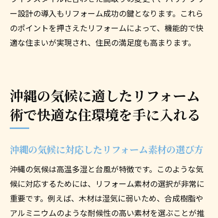
浦添市でのグレードアップリフォーム事例
ー設計の導入もリフォーム成功の鍵となります。これら
地域密着型リフォームで叶える理想の住ま
のポイントを押さえたリフォームによって、機能的で快
い
適な住まいが実現され、住民の満足度も高まります。
地元の業者との連携で実現する高品質リフ
ォーム
浦添市のコミュニティを考慮したリフォー
沖縄の気候に適したリフォーム
ムのポイント
術で快適な住環境を手に入れる
リフォームによる地域活性化の可能性
沖縄の気候に対応したリフォーム素材の選び方
沖縄の気候は高温多湿と台風が特徴です。このような気
候に対応するためには、リフォーム素材の選択が非常に
重要です。例えば、木材は湿気に弱いため、合成樹脂や
アルミニウムのような耐候性の高い素材を選ぶことが推