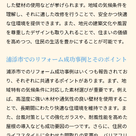
ォーム事例
した壁材の使用などが挙げられます。地域の気候条件を
最新のリフォーム事例で見る機能性と快適
理解し、それに適した改修を行うことで、安全かつ快適
性の両立
な住環境を提供できます。また、地元の建築文化や風習
浦添市のリフォームで叶える便利な住まい
を尊重したデザインも取り入れることで、住まいの価値
機能性を高めるためのリフォームアイディ
を高めつつ、住民の生活を豊かにすることが可能です。
ア
浦添市でのリフォーム成功事例とそのポイント
快適性を追求したリフォームデザイン
最新のリフォーム技術で実現する快適な住
浦添市でのリフォーム成功事例はいくつも報告されてお
まい
り、それぞれに共通するポイントがあります。まず、地
域特有の気候条件に対応した素材選びが重要です。例え
浦添市のリフォーム事例から学ぶアイディ
ば、高湿度に強い木材や通気性の良い壁材を使用するこ
ア
とで、長期間にわたり快適な住環境を維持できます。ま
地域密着型リフォームで浦添市の住まいをグレ
た、台風対策としての強化ガラスや、耐風性能を高めた
ードアップ
屋根の導入なども成功要因の一つです。さらに、住民の
地域密着型リフォームのメリットとは
ライフスタイルに合わせた間取りの変更や、バリアフリ