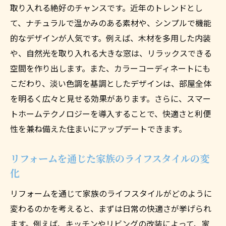
リフォーム計画の初めのステップ
取り入れる絶好のチャンスです。近年のトレンドとし
理想の住まいを描くためのヒアリングポイ
て、ナチュラルで温かみのある素材や、シンプルで機能
ント
的なデザインが人気です。例えば、木材を多用した内装
や、自然光を取り入れる大きな窓は、リラックスできる
プロが教えるリフォーム計画の立て方
空間を作り出します。また、カラーコーディネートにも
浦添市住民のためのリフォームガイドライ
こだわり、淡い色調を基調としたデザインは、部屋全体
ン
を明るく広々と見せる効果があります。さらに、スマー
リフォームプランニングで気をつけるべき
トホームテクノロジーを導入することで、快適さと利便
こと
性を兼ね備えた住まいにアップデートできます。
浦添市でのリフォーム成功例から学ぶ計画
のコツ
リフォームを通じた家族のライフスタイルの変
台風に強いリフォームで安心の住まいを実現す
化
る方法
リフォームを通じて家族のライフスタイルがどのように
台風対策に優れたリフォーム素材の紹介
変わるのかを考えると、まずは日常の快適さが挙げられ
浦添市での実践的な台風対策リフォーム
ます。例えば、キッチンやリビングの改装によって、家