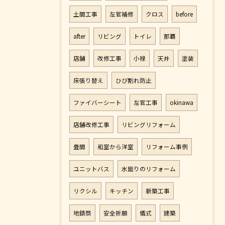
土間工事
左官補修
クロス
before
after
リビング
トイレ
那覇
店舗
改修工事
小禄
天井
塗装
床張り替え
ひび割れ防止
ファイバーシート
左官工事
okinawa
店舗改修工事
リビングリフォーム
畳間
和室から洋室
リフォーム事例
ユニットバス
水廻りのリフォーム
リクシル
キッチン
新築工事
地鎮祭
安全祈願
儀式
建築