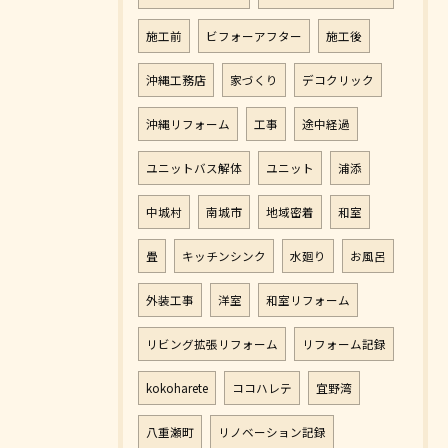
施工前
ビフォーアフター
施工後
沖縄工務店
家づくり
デコクリック
沖縄リフォーム
工事
途中経過
ユニットバス解体
ユニット
浦添
中城村
南城市
地域密着
和室
畳
キッチンシンク
水廻り
お風呂
外装工事
洋室
和室リフォーム
リビング拡張リフォーム
リフォーム記録
kokoharete
ココハレテ
宜野湾
八重瀬町
リノベーション記録