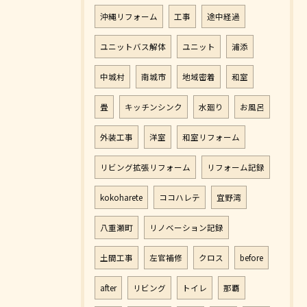
沖縄リフォーム
工事
途中経過
ユニットバス解体
ユニット
浦添
中城村
南城市
地域密着
和室
畳
キッチンシンク
水廻り
お風呂
外装工事
洋室
和室リフォーム
リビング拡張リフォーム
リフォーム記録
kokoharete
ココハレテ
宜野湾
八重瀬町
リノベーション記録
土間工事
左官補修
クロス
before
after
リビング
トイレ
那覇