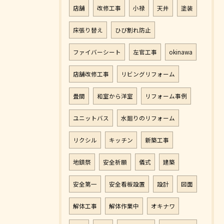
店舗
改修工事
小禄
天井
塗装
床張り替え
ひび割れ防止
ファイバーシート
左官工事
okinawa
店舗改修工事
リビングリフォーム
畳間
和室から洋室
リフォーム事例
ユニットバス
水廻りのリフォーム
リクシル
キッチン
新築工事
地鎮祭
安全祈願
儀式
建築
安全第一
安全看板設置
設計
図面
解体工事
解体作業中
オキナワ