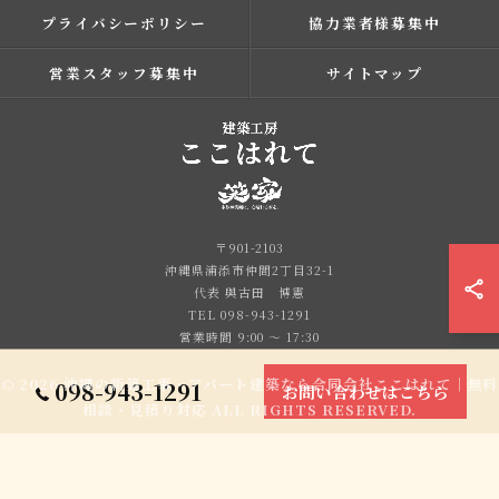
プライバシーポリシー
協力業者様募集中
営業スタッフ募集中
サイトマップ
〒901-2103
沖縄県浦添市仲間2丁目32-1
代表 與古田 博憲
TEL 098-943-1291
営業時間 9:00 ～ 17:30
© 2026 沖縄の新築工事・アパート建築なら合同会社ここはれて｜無料
098-943-1291
お問い合わせはこちら
相談・見積り対応 ALL RIGHTS RESERVED.