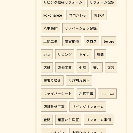
リビング拡張リフォーム
リフォーム記録
kokoharete
ココハレテ
宜野湾
八重瀬町
リノベーション記録
土間工事
左官補修
クロス
before
after
リビング
トイレ
那覇
店舗
改修工事
小禄
天井
塗装
床張り替え
ひび割れ防止
ファイバーシート
左官工事
okinawa
店舗改修工事
リビングリフォーム
畳間
和室から洋室
リフォーム事例
ユニットバス
水廻りのリフォーム