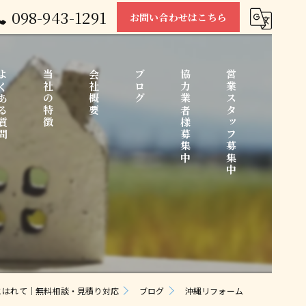
098-943-1291
お問い合わせはこちら
くある質問
当社の特徴
会社概要
ブログ
協力業者様募集中
営業スタッフ募集中
中古住宅
コラム
リノベーション
水回り
こはれて｜無料相談・見積り対応
ブログ
沖縄リフォーム