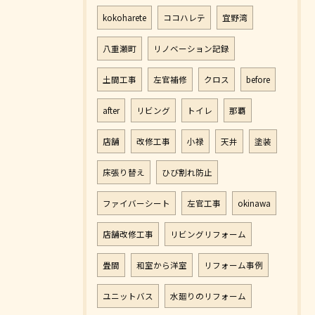
kokoharete
ココハレテ
宜野湾
八重瀬町
リノベーション記録
土間工事
左官補修
クロス
before
after
リビング
トイレ
那覇
店舗
改修工事
小禄
天井
塗装
床張り替え
ひび割れ防止
ファイバーシート
左官工事
okinawa
店舗改修工事
リビングリフォーム
畳間
和室から洋室
リフォーム事例
ユニットバス
水廻りのリフォーム