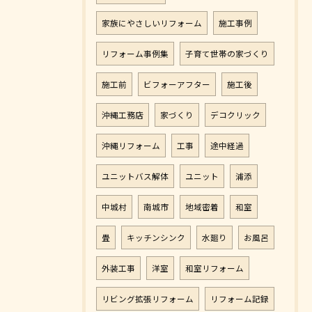
家族にやさしいリフォーム
施工事例
リフォーム事例集
子育て世帯の家づくり
施工前
ビフォーアフター
施工後
沖縄工務店
家づくり
デコクリック
沖縄リフォーム
工事
途中経過
ユニットバス解体
ユニット
浦添
中城村
南城市
地域密着
和室
畳
キッチンシンク
水廻り
お風呂
外装工事
洋室
和室リフォーム
リビング拡張リフォーム
リフォーム記録