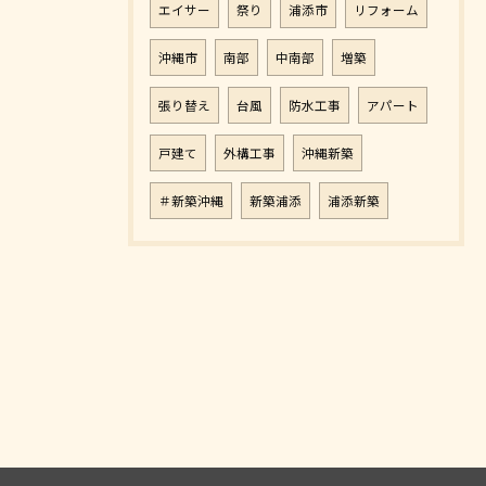
エイサー
祭り
浦添市
リフォーム
沖縄市
南部
中南部
増築
張り替え
台風
防水工事
アパート
戸建て
外構工事
沖縄新築
＃新築沖縄
新築浦添
浦添新築