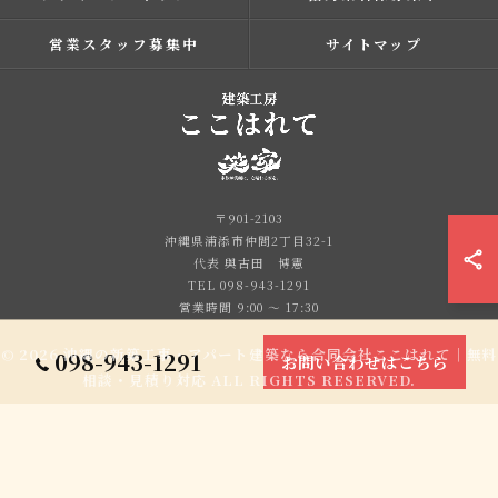
営業スタッフ募集中
サイトマップ
〒901-2103
沖縄県浦添市仲間2丁目32-1
代表 與古田 博憲
TEL 098-943-1291
営業時間 9:00 ～ 17:30
© 2026 沖縄の新築工事・アパート建築なら合同会社ここはれて｜無料
098-943-1291
お問い合わせはこちら
相談・見積り対応 ALL RIGHTS RESERVED.