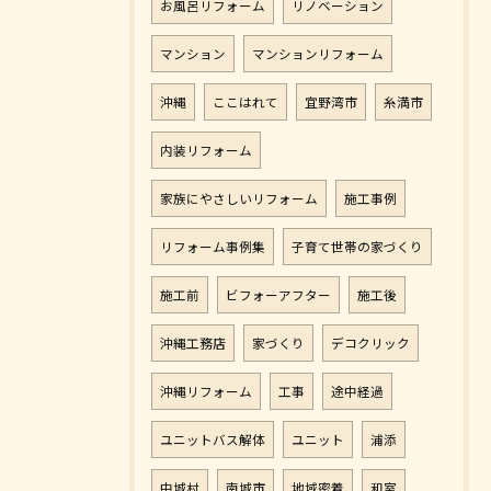
お風呂リフォーム
リノベーション
マンション
マンションリフォーム
沖縄
ここはれて
宜野湾市
糸満市
内装リフォーム
家族にやさしいリフォーム
施工事例
リフォーム事例集
子育て世帯の家づくり
施工前
ビフォーアフター
施工後
沖縄工務店
家づくり
デコクリック
沖縄リフォーム
工事
途中経過
ユニットバス解体
ユニット
浦添
中城村
南城市
地域密着
和室