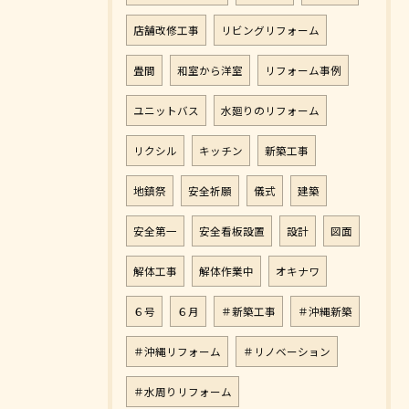
店舗改修工事
リビングリフォーム
畳間
和室から洋室
リフォーム事例
ユニットバス
水廻りのリフォーム
リクシル
キッチン
新築工事
地鎮祭
安全祈願
儀式
建築
安全第一
安全看板設置
設計
図面
解体工事
解体作業中
オキナワ
６号
６月
＃新築工事
＃沖縄新築
＃沖縄リフォーム
＃リノベーション
＃水周りリフォーム