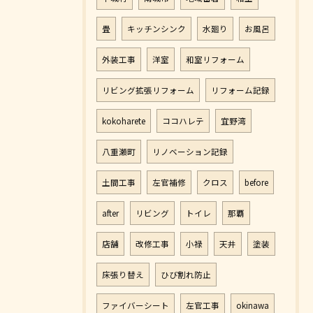
畳
キッチンシンク
水廻り
お風呂
外装工事
洋室
和室リフォーム
リビング拡張リフォーム
リフォーム記録
kokoharete
ココハレテ
宜野湾
八重瀬町
リノベーション記録
土間工事
左官補修
クロス
before
after
リビング
トイレ
那覇
店舗
改修工事
小禄
天井
塗装
床張り替え
ひび割れ防止
ファイバーシート
左官工事
okinawa