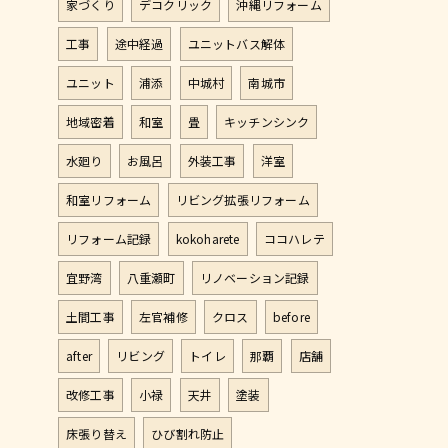
家づくり
デコクリック
沖縄リフォーム
工事
途中経過
ユニットバス解体
ユニット
浦添
中城村
南城市
地域密着
和室
畳
キッチンシンク
水廻り
お風呂
外装工事
洋室
和室リフォーム
リビング拡張リフォーム
リフォーム記録
kokoharete
ココハレテ
宜野湾
八重瀬町
リノベーション記録
土間工事
左官補修
クロス
before
after
リビング
トイレ
那覇
店舗
改修工事
小禄
天井
塗装
床張り替え
ひび割れ防止