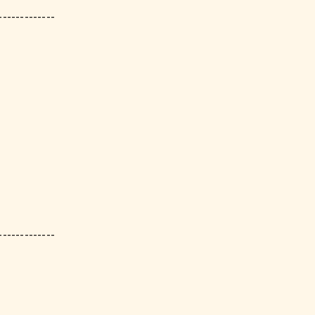
-------------
-------------