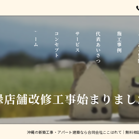
ホーム
コンセプト
サービス
代表あいさつ
施工事例
よ
禄店舗改修工事始まりまし
沖縄の新築工事・アパート建築なら合同会社ここはれて｜無料相