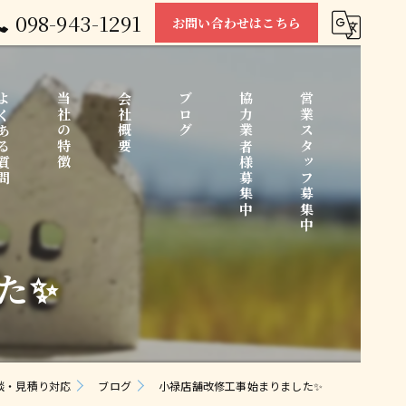
098-943-1291
お問い合わせはこちら
くある質問
当社の特徴
会社概要
ブログ
協力業者様募集中
営業スタッフ募集中
た✨
中古住宅
コラム
リノベーション
水回り
談・見積り対応
ブログ
小禄店舗改修工事始まりました✨