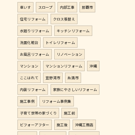
車いす
スロープ
内部工事
那覇市
住宅リフォーム
クロス張替え
水廻りリフォーム
キッチンリフォーム
洗面化粧台
トイレリフォーム
お風呂リフォーム
リノベーション
マンション
マンションリフォーム
沖縄
ここはれて
宜野湾市
糸満市
内装リフォーム
家族にやさしいリフォーム
施工事例
リフォーム事例集
子育て世帯の家づくり
施工前
ビフォーアフター
施工後
沖縄工務店