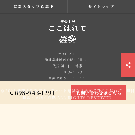
営業スタッフ募集中
サイトマップ
〒901-2103
沖縄県浦添市仲間2丁目32-1
代表 與古田 博憲
TEL 098-943-1291
営業時間 9:00 ～ 17:30
© 2026 沖縄の新築工事・アパート建築なら合同会社ここはれて｜無料
098-943-1291
お問い合わせはこちら
相談・見積り対応 ALL RIGHTS RESERVED.