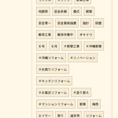
地鎮祭
安全祈願
儀式
建築
安全第一
安全看板設置
設計
図面
解体工事
解体作業中
オキナワ
６号
６月
＃新築工事
＃沖縄新築
＃沖縄リフォーム
＃リノベーション
＃水周りリフォーム
＃キッチンリフォーム
＃お風呂リフォーム
＃塗り替え
＃マンションリフォーム
新築
梅雨
エイサー
祭り
浦添市
リフォーム