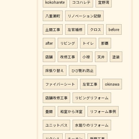
kokoharete
ココハレテ
宜野湾
八重瀬町
リノベーション記録
土間工事
左官補修
クロス
before
after
リビング
トイレ
那覇
店舗
改修工事
小禄
天井
塗装
床張り替え
ひび割れ防止
ファイバーシート
左官工事
okinawa
店舗改修工事
リビングリフォーム
畳間
和室から洋室
リフォーム事例
ユニットバス
水廻りのリフォーム
リクシル
キッチン
新築工事