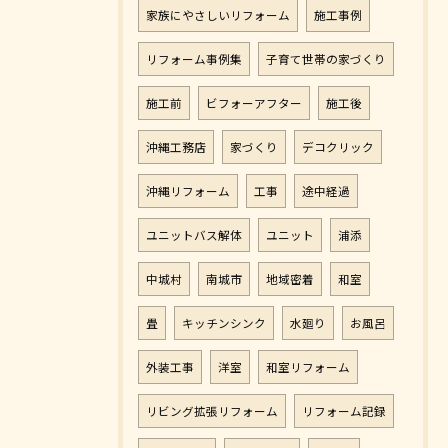
家族にやさしいリフォーム
施工事例
リフォーム事例集
子育て世帯の家づくり
施工前
ビフォーアフター
施工後
沖縄工務店
家づくり
デコクリック
沖縄リフォーム
工事
途中経過
ユニットバス解体
ユニット
浦添
中城村
南城市
地域密着
和室
畳
キッチンシンク
水廻り
お風呂
外装工事
洋室
和室リフォーム
リビング拡張リフォーム
リフォーム記録