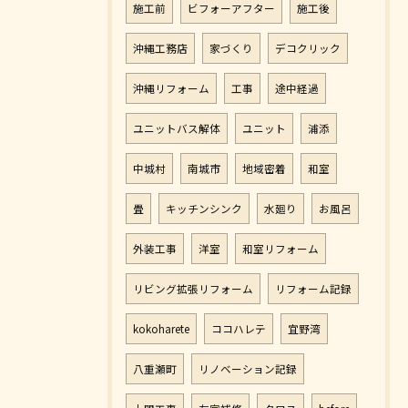
施工前
ビフォーアフター
施工後
沖縄工務店
家づくり
デコクリック
沖縄リフォーム
工事
途中経過
ユニットバス解体
ユニット
浦添
中城村
南城市
地域密着
和室
畳
キッチンシンク
水廻り
お風呂
外装工事
洋室
和室リフォーム
リビング拡張リフォーム
リフォーム記録
kokoharete
ココハレテ
宜野湾
八重瀬町
リノベーション記録