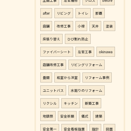
土間工事
左官補修
クロス
before
after
リビング
トイレ
那覇
店舗
改修工事
小禄
天井
塗装
床張り替え
ひび割れ防止
ファイバーシート
左官工事
okinawa
店舗改修工事
リビングリフォーム
畳間
和室から洋室
リフォーム事例
ユニットバス
水廻りのリフォーム
リクシル
キッチン
新築工事
地鎮祭
安全祈願
儀式
建築
安全第一
安全看板設置
設計
図面