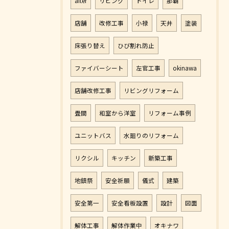
after
リビング
トイレ
那覇
店舗
改修工事
小禄
天井
塗装
床張り替え
ひび割れ防止
ファイバーシート
左官工事
okinawa
店舗改修工事
リビングリフォーム
畳間
和室から洋室
リフォーム事例
ユニットバス
水廻りのリフォーム
リクシル
キッチン
新築工事
地鎮祭
安全祈願
儀式
建築
安全第一
安全看板設置
設計
図面
解体工事
解体作業中
オキナワ