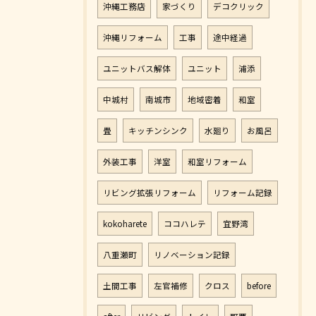
沖縄工務店
家づくり
デコクリック
沖縄リフォーム
工事
途中経過
ユニットバス解体
ユニット
浦添
中城村
南城市
地域密着
和室
畳
キッチンシンク
水廻り
お風呂
外装工事
洋室
和室リフォーム
リビング拡張リフォーム
リフォーム記録
kokoharete
ココハレテ
宜野湾
八重瀬町
リノベーション記録
土間工事
左官補修
クロス
before