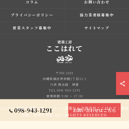
コラム
お問い合わせ
プライバシーポリシー
協力業者様募集中
営業スタッフ募集中
サイトマップ
〒901-2103
沖縄県浦添市仲間2丁目32-1
代表 與古田 博憲
TEL 098-943-1291
営業時間 9:00 ～ 17:30
© 2026 沖縄の新築工事・アパート建築なら合同会社ここはれて｜無料
098-943-1291
お問い合わせはこちら
相談・見積り対応 ALL RIGHTS RESERVED.