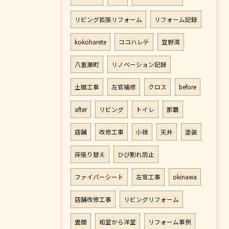
リビング拡張リフォーム
リフォーム記録
kokoharete
ココハレテ
宜野湾
八重瀬町
リノベーション記録
土間工事
左官補修
クロス
before
after
リビング
トイレ
那覇
店舗
改修工事
小禄
天井
塗装
床張り替え
ひび割れ防止
ファイバーシート
左官工事
okinawa
店舗改修工事
リビングリフォーム
畳間
和室から洋室
リフォーム事例