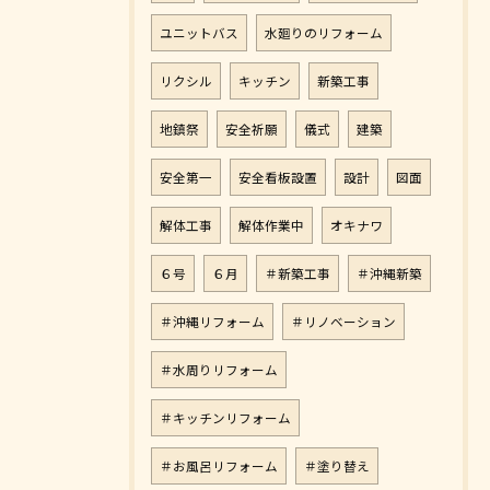
ユニットバス
水廻りのリフォーム
リクシル
キッチン
新築工事
地鎮祭
安全祈願
儀式
建築
安全第一
安全看板設置
設計
図面
解体工事
解体作業中
オキナワ
６号
６月
＃新築工事
＃沖縄新築
＃沖縄リフォーム
＃リノベーション
＃水周りリフォーム
＃キッチンリフォーム
＃お風呂リフォーム
＃塗り替え