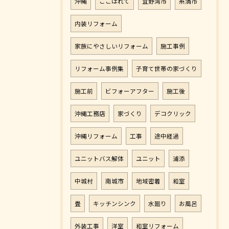
沖縄
ここはれて
宜野湾市
糸満市
内装リフォーム
家族にやさしいリフォーム
施工事例
リフォーム事例集
子育て世帯の家づくり
施工前
ビフォーアフター
施工後
沖縄工務店
家づくり
デコクリック
沖縄リフォーム
工事
途中経過
ユニットバス解体
ユニット
浦添
中城村
南城市
地域密着
和室
畳
キッチンシンク
水廻り
お風呂
外装工事
洋室
和室リフォーム